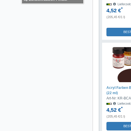
Lieferzei
*
4,52 €
(205,45 €/1 l)
BES
Acryl Farben 
(22 ml)
Art-Nr: KR-BC
Lieferzei
*
4,52 €
(205,45 €/1 l)
BES