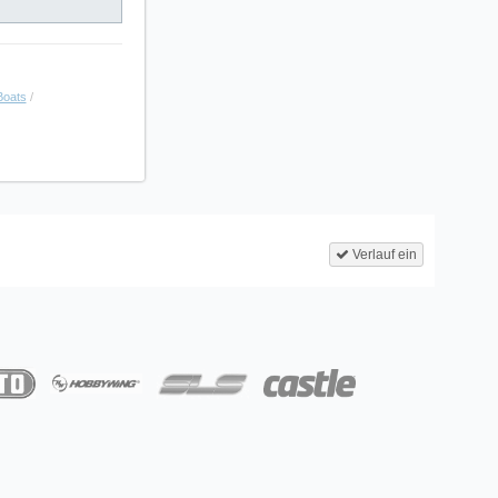
 Boats
/
Verlauf ein