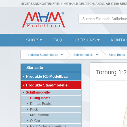
VERSANDKOSTENFREI
INNERHALB DEUTSCHLANDS,
AB € 150 BE
SHOP
FAQ
ÜBER UNS
KONTA
Produkte Standmodelle
Schiffsmodelle
Billing Boats
Startseite
Torborg 1:
Produkte RC-Modellbau
Produkte Standmodelle
Schiffsmodelle
Billing Boats
Dumas Boats
Krick
Mini Mamoli
OcCre
Nach Schwierigkeitsgrad