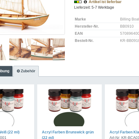
Artikel ist lieferbar
Lieferzeit: 5-7 Werktage
Marke
Billing Boa
Hersteller-Nr.
BB0910
EAN
57089640
Bestell-Nr.
KR-BB091
ibung
Zubehör
eiß (22 ml)
Acryl Farben Brunswick grün
Acryl Farben Kla
A001
(22 ml)
Art-Nr: KR-BCA0