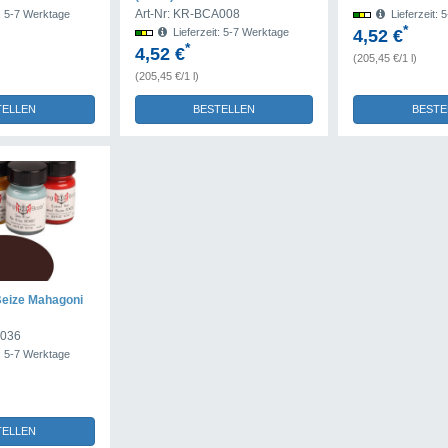
Art-Nr: KR-BCA008
t: 5-7 Werktage
Lieferzeit: 
*
Lieferzeit: 5-7 Werktage
4,52 €
*
4,52 €
(205,45 €/1 l)
(205,45 €/1 l)
TELLEN
BESTELLEN
BESTE
Beize Mahagoni
A036
t: 5-7 Werktage
TELLEN