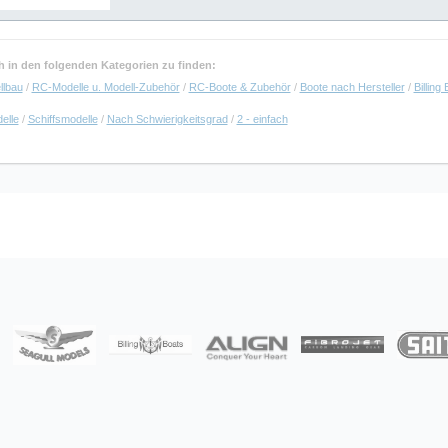
uch in den folgenden Kategorien zu finden:
llbau
/
RC-Modelle u. Modell-Zubehör
/
RC-Boote & Zubehör
/
Boote nach Hersteller
/
Billing
elle
/
Schiffsmodelle
/
Nach Schwierigkeitsgrad
/
2 - einfach