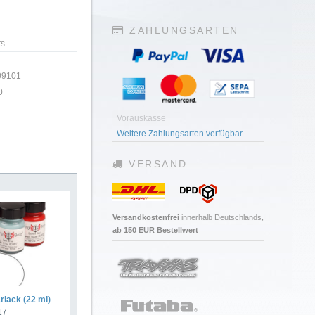
ZAHLUNGSARTEN
ts
09101
0
Vorauskasse
Weitere Zahlungsarten verfügbar
VERSAND
Versandkostenfrei
innerhalb Deutschlands,
ab 150 EUR Bestellwert
rlack (22 ml)
17