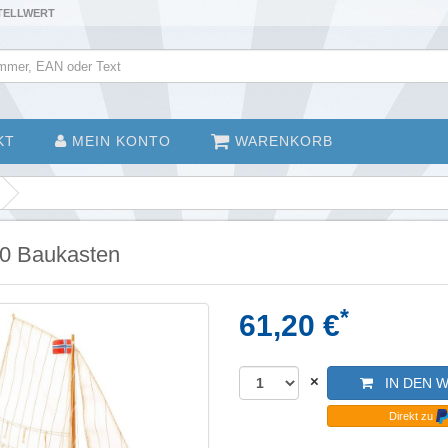
STELLWERT
KT
MEIN KONTO
WARENKORB
20 Baukasten
*
61,20 €
×
IN DEN 
Direkt zu