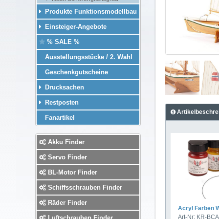
Produkte Funktionsmodellbau
Einsteiger-Angebote
% SALE %
Ausstellungsstücke / 2. Wahl
Geschenkgutscheine
Drucksachen
Restposten
Artikelbeschre
Fanartikel
Akku Finder
Servo Finder
BL-Motor Finder
Schiffsschrauben Finder
Räder Finder
Acryl Farben W
Art-Nr: KR-BC
Luftschrauben Finder