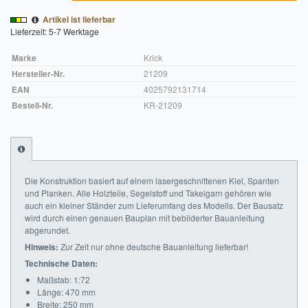
Artikel ist lieferbar
Impressum
Lieferzeit: 5-7 Werktage
FAQ
Marke
Krick
Hersteller-Nr.
21209
ÜBER UNS
EAN
4025792131714
Bestell-Nr.
KR-21209
Was wir bieten
Unsere Philosophie
KONTAKT
Die Konstruktion basiert auf einem lasergeschnittenen Kiel, Spanten
und Planken. Alle Holzteile, Segelstoff und Takelgarn gehören wie
MEIN KONTO
auch ein kleiner Ständer zum Lieferumfang des Modells. Der Bausatz
wird durch einen genauen Bauplan mit bebilderter Bauanleitung
WARENKORB
abgerundet.
Hinweis:
Zur Zeit nur ohne deutsche Bauanleitung lieferbar!
Technische Daten:
Maßstab: 1:72
Länge: 470 mm
Breite: 250 mm