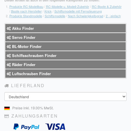
Dieser Artikel ist auch in den folgenden Kategorien zu finden:
Produkte RC-Modellbau
/
RC-Modelle u. Modell-Zubehör
/
RC-Boote & Zubehör
/
Boote nach Hersteller
/
Krick
/
Schiffsmodelle mit Fernsteuerung
Produkte Standmodelle
/
Schiffsmodelle
/
Nach Schwierigkeitsgrad
/
2 - einfach
Akku Finder
Servo Finder
BL-Motor Finder
Schiffsschrauben Finder
Räder Finder
Luftschrauben Finder
LIEFERLAND
Land
Preise inkl. 19.00% MwSt.
ZAHLUNGSARTEN