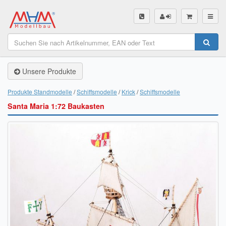
SHOP
Unsere Produkte
Unsere Produkte
Akku Finder
Produkte Standmodelle
Schiffsmodelle
Krick
Schiffsmodelle
Santa Maria 1:72 Baukasten
Servo Finder
BL-Motor Finder
Schiffsschrauben Finder
Räder Finder
Luftschrauben Finder
Sendungsverfolgung DHL