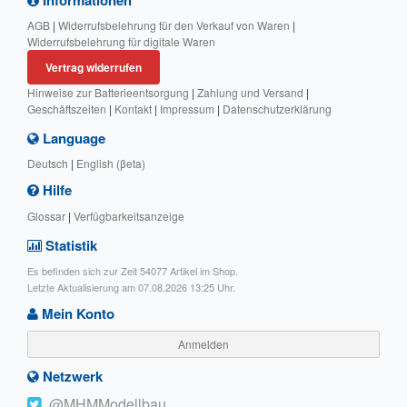
AGB
|
Widerrufsbelehrung für den Verkauf von Waren
|
Widerrufsbelehrung für digitale Waren
Vertrag widerrufen
Hinweise zur Batterieentsorgung
|
Zahlung und Versand
|
Geschäftszeiten
|
Kontakt
|
Impressum
|
Datenschutzerklärung
Language
Deutsch
|
English (βeta)
Hilfe
Glossar
|
Verfügbarkeitsanzeige
Statistik
Es befinden sich zur Zeit 54077 Artikel im Shop.
Letzte Aktualisierung am 07.08.2026 13:25 Uhr.
Mein Konto
Anmelden
Netzwerk
@MHMModellbau