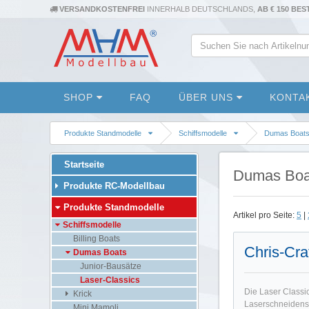
VERSANDKOSTENFREI
INNERHALB DEUTSCHLANDS,
AB € 150 BE
SHOP
FAQ
ÜBER UNS
KONTA
Produkte Standmodelle
Schiffsmodelle
Dumas Boat
Startseite
Dumas Boat
Produkte RC-Modellbau
Produkte Standmodelle
Artikel pro Seite:
5
|
Schiffsmodelle
Billing Boats
Chris-Cra
Dumas Boats
Junior-Bausätze
Laser-Classics
Die Laser Classi
Krick
Laserschneidens k
Mini Mamoli