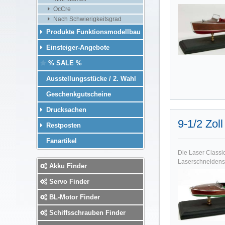
OcCre
Nach Schwierigkeitsgrad
Produkte Funktionsmodellbau
Einsteiger-Angebote
% SALE %
Ausstellungsstücke / 2. Wahl
Geschenkgutscheine
Drucksachen
9-1/2 Zol
Restposten
Fanartikel
Die Laser Classi
Laserschneidens k
Akku Finder
Servo Finder
BL-Motor Finder
Schiffsschrauben Finder