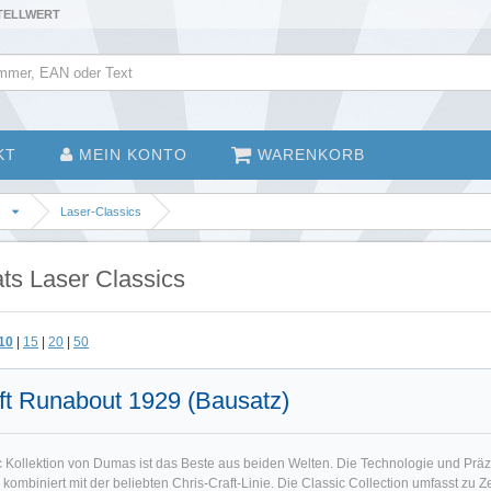
STELLWERT
KT
MEIN KONTO
WARENKORB
s
Laser-Classics
s Laser Classics
10
|
15
|
20
|
50
ft Runabout 1929 (Bausatz)
c Kollektion von Dumas ist das Beste aus beiden Welten. Die Technologie und Präz
ombiniert mit der beliebten Chris-Craft-Linie. Die Classic Collection umfasst zu Zeit