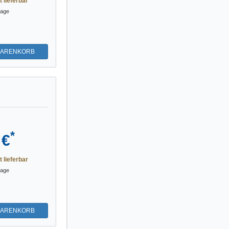
t lieferbar
tage
WARENKORB
*
 €
t lieferbar
tage
WARENKORB