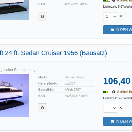
Artikel is
EAN
4025792134036
Lieferzeit: 5-7 Werk
×
IN DEN 
ft 24 ft. Sedan Cruiser 1956 (Bausatz)
nglischer Bauanleitung...
Marke
Dumas Boats
106,40
Hersteller-Nr.
ds1707
Bestell-Nr.
KR-ds1707
Artikel is
EAN
4025792134043
Lieferzeit: 5-7 Werk
×
IN DEN 