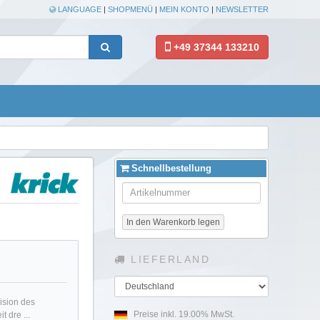
LANGUAGE
|
SHOPMENÜ
|
MEIN KONTO
|
NEWSLETTER
+49 37344 133210
Schnellbestellung
In den Warenkorb legen
LIEFERLAND
Land
ision des
Preise inkl. 19.00% MwSt.
 dre ...