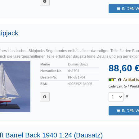
IN DEN 
kipjack
ines klassischen Skipjacks Segelbootes enthält alle notwendigen Teile für den Ba
ch die lasergeschnittenen Teile erhält der Bausatz feine Details und ein perfekt gra
Marke
Dumas Boats
88,60 
Hersteller-Nr.
ds1704
Bestell-Nr.
KR-ds1704
Artikel is
EAN
4025792134005
Lieferzeit: 5-7 Werk
×
IN DEN 
ft Barrel Back 1940 1:24 (Bausatz)