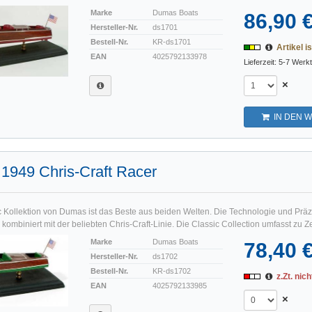
Marke
Dumas Boats
86,90 
Hersteller-Nr.
ds1701
Bestell-Nr.
KR-ds1701
Artikel is
EAN
4025792133978
Lieferzeit: 5-7 Werk
×
IN DEN 
l 1949 Chris-Craft Racer
c Kollektion von Dumas ist das Beste aus beiden Welten. Die Technologie und Präz
ombiniert mit der beliebten Chris-Craft-Linie. Die Classic Collection umfasst zu Zeit
Marke
Dumas Boats
78,40 
Hersteller-Nr.
ds1702
Bestell-Nr.
KR-ds1702
z.Zt. nich
EAN
4025792133985
×