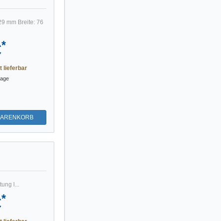
29 mm Breite: 76
*
€
t lieferbar
tage
WARENKORB
ng l...
*
€