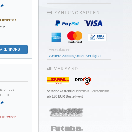
*
€
ZAHLUNGSARTEN
t lieferbar
tage
WARENKORB
Vorauskasse
Weitere Zahlungsarten verfügbar
VERSAND
ision des
Versandkostenfrei
innerhalb Deutschlands,
 dre ...
ab 150 EUR Bestellwert
*
€
t lieferbar