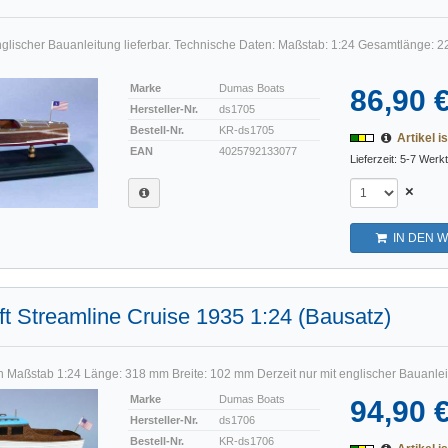
englischer Bauanleitung lieferbar. Technische Daten: Maßstab: 1:24 Gesamtlänge: 2
Marke
Dumas Boats
86,90 
Hersteller-Nr.
ds1705
Bestell-Nr.
KR-ds1705
Artikel is
EAN
4025792133077
Lieferzeit: 5-7 Werk
×
IN DEN 
ft Streamline Cruise 1935 1:24 (Bausatz)
 Maßstab 1:24 Länge: 318 mm Breite: 102 mm Derzeit nur mit englischer Bauanleitu
Marke
Dumas Boats
94,90 
Hersteller-Nr.
ds1706
Bestell-Nr.
KR-ds1706