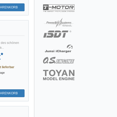
WARENKORB
u des schönen
...
*
€
t lieferbar
tage
WARENKORB