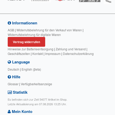
Informationen
AGB
|
Widerrufsbelehrung für den Verkauf von Waren
|
Widerrufsbelehrung für digitale Waren
Vertrag widerrufen
Hinweise zur Batterieentsorgung
|
Zahlung und Versand
|
Geschäftszeiten
|
Kontakt
|
Impressum
|
Datenschutzerklärung
Language
Deutsch
|
English (βeta)
Hilfe
Glossar
|
Verfügbarkeitsanzeige
Statistik
Es befinden sich zur Zeit 54077 Artikel im Shop.
Letzte Aktualisierung am 07.08.2026 13:25 Uhr.
Mein Konto