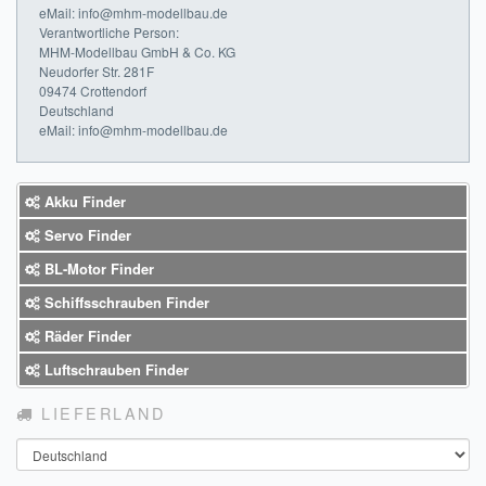
eMail: info@mhm-modellbau.de
Impressum
Verantwortliche Person:
MHM-Modellbau GmbH & Co. KG
Neudorfer Str. 281F
FAQ
09474 Crottendorf
Deutschland
ÜBER UNS
eMail: info@mhm-modellbau.de
Was wir bieten
Akku Finder
Unsere Philosophie
Servo Finder
KONTAKT
BL-Motor Finder
Schiffsschrauben Finder
MEIN KONTO
Räder Finder
WARENKORB
Luftschrauben Finder
LIEFERLAND
Land