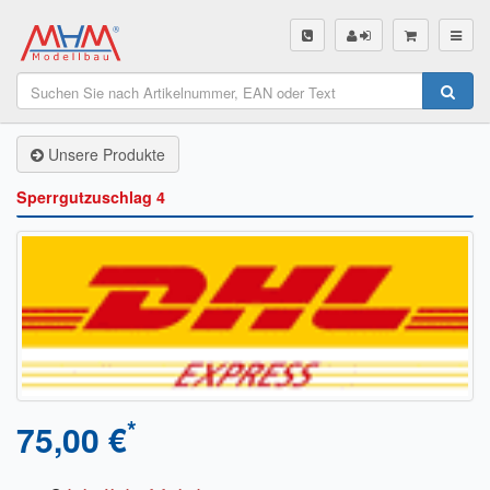
SHOP
Unsere Produkte
Unsere Produkte
Akku Finder
Sperrgutzuschlag 4
Servo Finder
BL-Motor Finder
Schiffsschrauben Finder
Räder Finder
Luftschrauben Finder
*
75,00 €
Sendungsverfolgung DHL