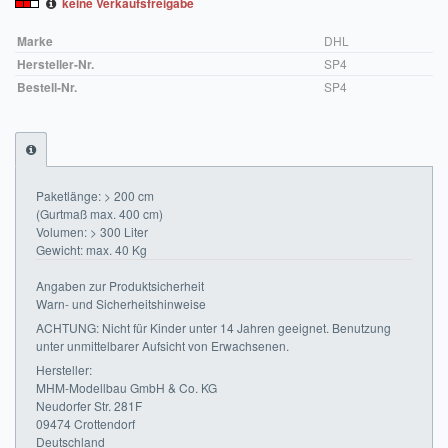
keine Verkaufsfreigabe
Sendungsverfolgung DPD
Marke
DHL
Verfügbarkeitsanzeige
Hersteller-Nr.
SP4
Bestell-Nr.
SP4
Zahlung und Versand
Widerrufsrecht
Widerrufsbelehrung für den Verkauf von Waren / Muster-
Paketlänge: > 200 cm
Widerrufsformular
(Gurtmaß max. 400 cm)
Volumen: > 300 Liter
Widerrufsbelehrung für digitale Waren / Muster-
Gewicht: max. 40 Kg
Widerrufsformular
Angaben zur Produktsicherheit
Warn- und Sicherheitshinweise
AGB und Kundeninformationen
ACHTUNG: Nicht für Kinder unter 14 Jahren geeignet. Benutzung
unter unmittelbarer Aufsicht von Erwachsenen.
Datenschutzerklärung
Hersteller:
MHM-Modellbau GmbH & Co. KG
Hinweise zur Batterieentsorgung
Neudorfer Str. 281F
09474 Crottendorf
Geschäftszeiten
Deutschland