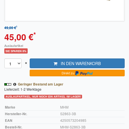
Sendungsverfolgung DPD
Verfügbarkeitsanzeige
*
49,00 €
Zahlung und Versand
*
45,00 €
Widerrufsrecht
Auslaufartikel
SIE SPAREN 8%
Widerrufsbelehrung für den Verkauf von Waren / Muster-
Widerrufsformular
×
IN DEN WARENKORB
Widerrufsbelehrung für digitale Waren / Muster-
Direkt zu
Widerrufsformular
Geringer Bestand am Lager
Lieferzeit: 1-2 Werktage
AGB und Kundeninformationen
AUSLAUFARTIKEL, NUR NOCH EIN ARTIKEL IM LAGER!
Datenschutzerklärung
Marke
MHM
Hinweise zur Batterieentsorgung
Hersteller-Nr.
S2863-3B
EAN
4250573204985
Geschäftszeiten
Bestell-Nr.
MHM-S2863-3B