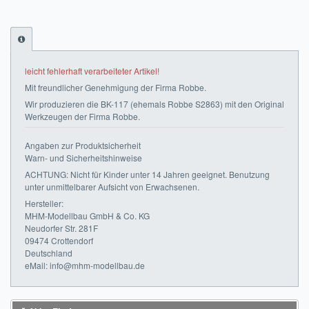
Impressum
FAQ
leicht fehlerhaft verarbeiteter Artikel!
ÜBER UNS
Mit freundlicher Genehmigung der Firma Robbe.
Wir produzieren die BK-117 (ehemals Robbe S2863) mit den Original
Was wir bieten
Werkzeugen der Firma Robbe.
Unsere Philosophie
Angaben zur Produktsicherheit
Warn- und Sicherheitshinweise
KONTAKT
ACHTUNG: Nicht für Kinder unter 14 Jahren geeignet. Benutzung
unter unmittelbarer Aufsicht von Erwachsenen.
MEIN KONTO
Hersteller:
MHM-Modellbau GmbH & Co. KG
WARENKORB
Neudorfer Str. 281F
09474 Crottendorf
Deutschland
eMail: info@mhm-modellbau.de