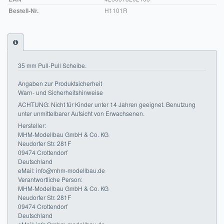
Bestell-Nr.
H1101R
Impressum
FAQ
ÜBER UNS
35 mm Pull-Pull Scheibe.
Was wir bieten
Angaben zur Produktsicherheit
Warn- und Sicherheitshinweise
Unsere Philosophie
ACHTUNG: Nicht für Kinder unter 14 Jahren geeignet. Benutzung
unter unmittelbarer Aufsicht von Erwachsenen.
KONTAKT
Hersteller:
MHM-Modellbau GmbH & Co. KG
MEIN KONTO
Neudorfer Str. 281F
09474 Crottendorf
Deutschland
WARENKORB
eMail: info@mhm-modellbau.de
Verantwortliche Person:
MHM-Modellbau GmbH & Co. KG
Neudorfer Str. 281F
09474 Crottendorf
Deutschland