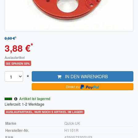
Sendungsverfolgung DPD
Verfügbarkeitsanzeige
Zahlung und Versand
*
8,60 €
*
Widerrufsrecht
3,88 €
Widerrufsbelehrung für den Verkauf von Waren / Muster-
Auslaufartikel
Widerrufsformular
SIE SPAREN 55%
×
Widerrufsbelehrung für digitale Waren / Muster-
IN DEN WARENKORB
Widerrufsformular
Direkt zu
AGB und Kundeninformationen
Artikel ist lagernd
Lieferzeit: 1-2 Werktage
Datenschutzerklärung
AUSLAUFARTIKEL, NUR NOCH 5 ARTIKEL IM LAGER!
Hinweise zur Batterieentsorgung
Marke
Quick UK
Hersteller-Nr.
H1101R
Geschäftszeiten
EAN
4250573202103