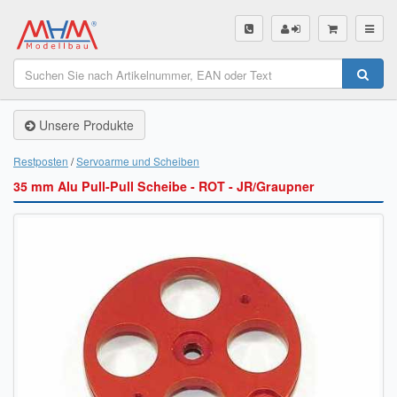
SHOP
Unsere Produkte
Unsere Produkte
Akku Finder
Restposten
Servoarme und Scheiben
35 mm Alu Pull-Pull Scheibe - ROT - JR/Graupner
Servo Finder
BL-Motor Finder
Schiffsschrauben Finder
Räder Finder
Luftschrauben Finder
Sendungsverfolgung DHL