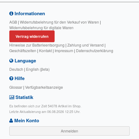
Informationen
AGB
|
Widerrufsbelehrung für den Verkauf von Waren
|
Widerrufsbelehrung für digitale Waren
Vertrag widerrufen
Hinweise zur Batterieentsorgung
|
Zahlung und Versand
|
Geschäftszeiten
|
Kontakt
|
Impressum
|
Datenschutzerklärung
Language
Deutsch
|
English (βeta)
Hilfe
Glossar
|
Verfügbarkeitsanzeige
Statistik
Es befinden sich zur Zeit 54078 Artikel im Shop.
Letzte Aktualisierung am 06.08.2026 12:25 Uhr.
Mein Konto
Anmelden