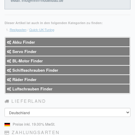
eMail: info@mhm-modellbau.de
Dieser Artikel ist auch in den folgenden Kategorien zu finden:
Restposten
/
Quick-UK-Tuning
Akku Finder
Servo Finder
BL-Motor Finder
Schiffsschrauben Finder
Räder Finder
Luftschrauben Finder
LIEFERLAND
Land
Preise inkl. 19.00% MwSt.
ZAHLUNGSARTEN