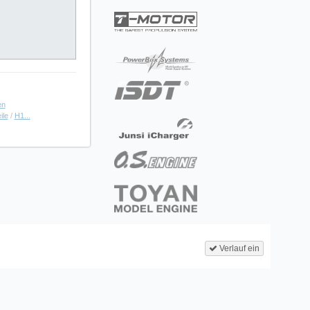
en
ile
/
H1...
Verlauf ein