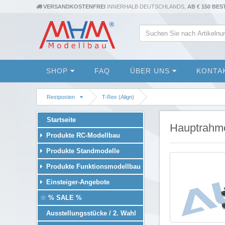
VERSANDKOSTENFREI
INNERHALB DEUTSCHLANDS,
AB € 150 BE
SHOP
FAQ
ÜBER UNS
KONTA
Restposten
T-Rex (Align)
Startseite
Hauptrahme
Produkte RC-Modellbau
Produkte Standmodelle
Produkte Funktionsmodellbau
Einsteiger-Angebote
% SALE %
Ausstellungsstücke / 2. Wahl