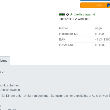
Direkt zu
Artikel ist lagernd
Lieferzeit: 1-2 Werktage
Marke
Align
Hersteller-Nr.
H11009
EAN
47134139
Bestell-Nr.
H11009
ibung
 x 1
duktsicherheit
rheitshinweise
für Kinder unter 14 Jahren geeignet. Benutzung unter unmittelbarer Aufsicht von
H