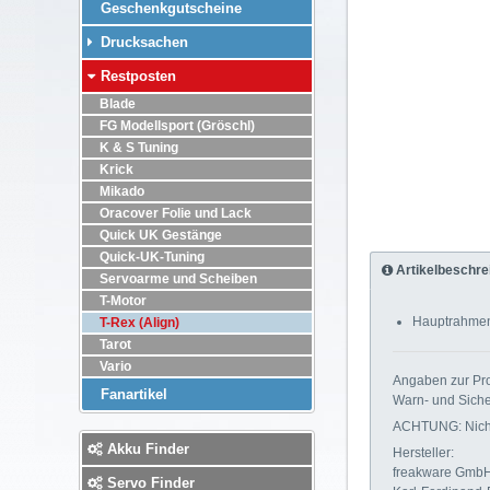
Geschenkgutscheine
Drucksachen
Restposten
Blade
FG Modellsport (Gröschl)
K & S Tuning
Krick
Mikado
Oracover Folie und Lack
Quick UK Gestänge
Quick-UK-Tuning
Artikelbeschre
Servoarme und Scheiben
T-Motor
Hauptrahmen
T-Rex (Align)
Tarot
Vario
Angaben zur Pro
Fanartikel
Warn- und Siche
ACHTUNG: Nicht 
Akku Finder
Hersteller:
freakware Gmb
Servo Finder