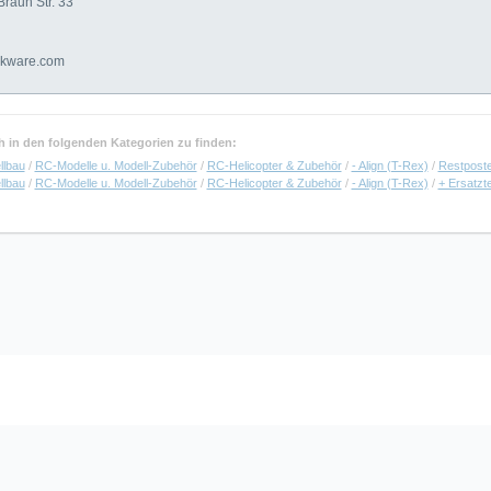
Braun Str. 33
akware.com
uch in den folgenden Kategorien zu finden:
llbau
/
RC-Modelle u. Modell-Zubehör
/
RC-Helicopter & Zubehör
/
- Align (T-Rex)
/
Restpost
llbau
/
RC-Modelle u. Modell-Zubehör
/
RC-Helicopter & Zubehör
/
- Align (T-Rex)
/
+ Ersatzte