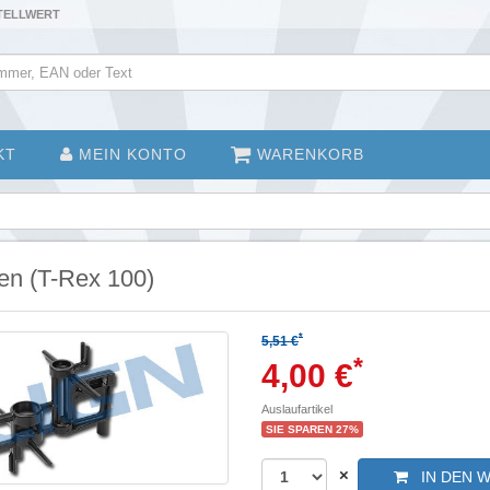
STELLWERT
KT
MEIN KONTO
WARENKORB
n (T-Rex 100)
*
5,51 €
*
4,00 €
Auslaufartikel
SIE SPAREN 27%
×
IN DEN 