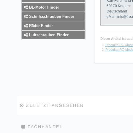
Karl-Ferdinand-
50170 Kerpen
BL-Motor Finder
Deutschland
Schiffsschrauben Finder
eMail: info@fre
Räder Finder
Luftschrauben Finder
Dieser Artikel ist a
Produkte RC-Mode
Produkte RC-Mode
ZULETZT ANGESEHEN
FACHHANDEL