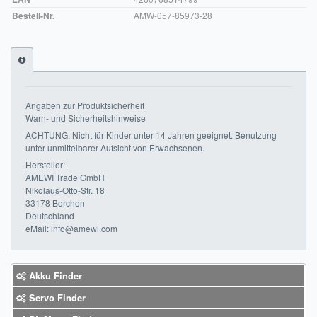
Bestell-Nr.
AMW-057-85973-28
Impressum
FAQ
ÜBER UNS
Angaben zur Produktsicherheit
Was wir bieten
Warn- und Sicherheitshinweise
ACHTUNG: Nicht für Kinder unter 14 Jahren geeignet. Benutzung
Unsere Philosophie
unter unmittelbarer Aufsicht von Erwachsenen.
Hersteller:
KONTAKT
AMEWI Trade GmbH
Nikolaus-Otto-Str. 18
MEIN KONTO
33178 Borchen
Deutschland
eMail: info@amewi.com
WARENKORB
Akku Finder
Servo Finder