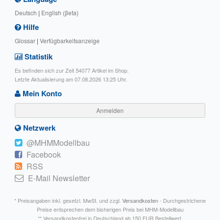
Deutsch
|
English (βeta)
Hilfe
Glossar
|
Verfügbarkeitsanzeige
Statistik
Es befinden sich zur Zeit 54077 Artikel im Shop.
Letzte Aktualisierung am 07.08.2026 13:25 Uhr.
Mein Konto
Anmelden
Netzwerk
@MHMModellbau
Facebook
RSS
E-Mail Newsletter
* Preisangaben inkl. gesetzl. MwSt. und zzgl.
Versandkosten
- Durchgestrichene
Preise entsprechen dem bisherigen Preis bei MHM-Modellbau
** Versandkostenfrei in Deutschland ab 150 EUR Bestellwert.