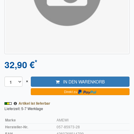
Sendungsverfolgung DPD
Verfügbarkeitsanzeige
Zahlung und Versand
Widerrufsrecht
Widerrufsbelehrung für den Verkauf von Waren / Muster-
*
32,90 €
Widerrufsformular
Widerrufsbelehrung für digitale Waren / Muster-
×
Widerrufsformular
IN DEN WARENKORB
Direkt zu
AGB und Kundeninformationen
Artikel ist lieferbar
Datenschutzerklärung
Lieferzeit: 5-7 Werktage
Hinweise zur Batterieentsorgung
Marke
AMEWI
Hersteller-Nr.
057-85973-28
Geschäftszeiten
EAN
4260768514799