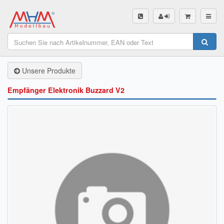
SHOP
Unsere Produkte
Unsere Produkte
Akku Finder
Empfänger Elektronik Buzzard V2
Servo Finder
BL-Motor Finder
Schiffsschrauben Finder
Räder Finder
Luftschrauben Finder
Sendungsverfolgung DHL