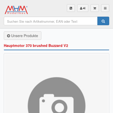
SHOP
Unsere Produkte
Unsere Produkte
Akku Finder
Hauptmotor 370 brushed Buzzard V2
Servo Finder
BL-Motor Finder
Schiffsschrauben Finder
Räder Finder
Luftschrauben Finder
Sendungsverfolgung DHL