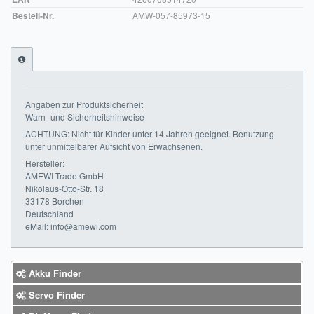
Bestell-Nr.
AMW-057-85973-15
Impressum
FAQ
ÜBER UNS
Angaben zur Produktsicherheit
Was wir bieten
Warn- und Sicherheitshinweise
ACHTUNG: Nicht für Kinder unter 14 Jahren geeignet. Benutzung
Unsere Philosophie
unter unmittelbarer Aufsicht von Erwachsenen.
Hersteller:
KONTAKT
AMEWI Trade GmbH
Nikolaus-Otto-Str. 18
MEIN KONTO
33178 Borchen
Deutschland
eMail: info@amewi.com
WARENKORB
Akku Finder
Servo Finder