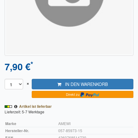
Sendungsverfolgung DPD
Verfügbarkeitsanzeige
Zahlung und Versand
Widerrufsrecht
Widerrufsbelehrung für den Verkauf von Waren / Muster-
*
7,90 €
Widerrufsformular
Widerrufsbelehrung für digitale Waren / Muster-
×
Widerrufsformular
IN DEN WARENKORB
Direkt zu
AGB und Kundeninformationen
Artikel ist lieferbar
Datenschutzerklärung
Lieferzeit: 5-7 Werktage
Hinweise zur Batterieentsorgung
Marke
AMEWI
Hersteller-Nr.
057-85973-15
Geschäftszeiten
EAN
4260768514720