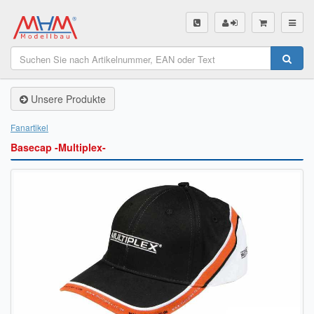
SHOP
Unsere Produkte
Unsere Produkte
Akku Finder
Fanartikel
Basecap -Multiplex-
Servo Finder
BL-Motor Finder
Schiffsschrauben Finder
Räder Finder
Luftschrauben Finder
Sendungsverfolgung DHL