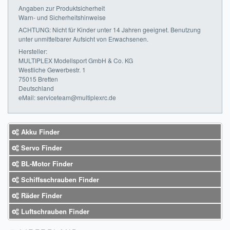
Angaben zur Produktsicherheit
Impressum
Warn- und Sicherheitshinweise
ACHTUNG: Nicht für Kinder unter 14 Jahren geeignet. Benutzung
FAQ
unter unmittelbarer Aufsicht von Erwachsenen.
Hersteller:
ÜBER UNS
MULTIPLEX Modellsport GmbH & Co. KG
Westliche Gewerbestr. 1
75015 Bretten
Was wir bieten
Deutschland
eMail: serviceteam@multiplexrc.de
Unsere Philosophie
KONTAKT
Akku Finder
MEIN KONTO
Servo Finder
BL-Motor Finder
WARENKORB
Schiffsschrauben Finder
Räder Finder
Luftschrauben Finder