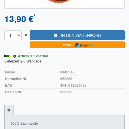
Sendungsverfolgung DPD
*
13,90 €
Verfügbarkeitsanzeige
Zahlung und Versand
×
IN DEN WARENKORB
Widerrufsrecht
Direkt zu
Widerrufsbelehrung für den Verkauf von Waren / Muster-
Artikel ist lieferbar
Widerrufsformular
Lieferzeit: 2-3 Werktage
Widerrufsbelehrung für digitale Waren / Muster-
Marke
Multiplex
Widerrufsformular
Hersteller-Nr.
852968
EAN
4041033029688
AGB und Kundeninformationen
Bestell-Nr.
852968
Datenschutzerklärung
Hinweise zur Batterieentsorgung
100% Baumwolle
Geschäftszeiten