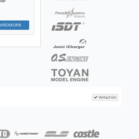
tage
WARENKORB
Verlauf ein