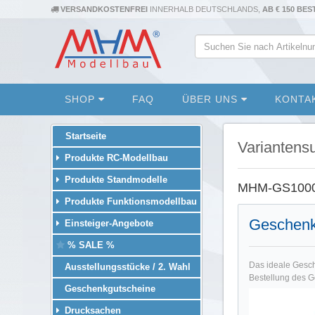
VERSANDKOSTENFREI
INNERHALB DEUTSCHLANDS,
AB € 150 BE
SHOP
FAQ
ÜBER UNS
KONTA
Startseite
Variantens
Produkte RC-Modellbau
Produkte Standmodelle
MHM-GS1000 g
Produkte Funktionsmodellbau
Geschenk
Einsteiger-Angebote
% SALE %
Das ideale Gesch
Ausstellungsstücke / 2. Wahl
Bestellung des G
Geschenkgutscheine
Drucksachen