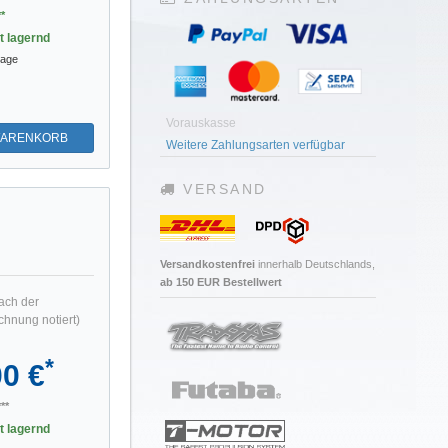
*
st lagernd
tage
Vorauskasse
WARENKORB
Weitere Zahlungsarten verfügbar
VERSAND
Versandkostenfrei
innerhalb Deutschlands,
ab 150 EUR Bestellwert
ach der
hnung notiert)
*
00 €
**
st lagernd