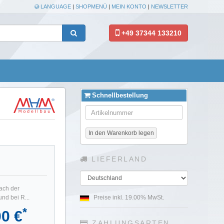
LANGUAGE
|
SHOPMENÜ
|
MEIN KONTO
|
NEWSLETTER
+49 37344 133210
Schnellbestellung
In den Warenkorb legen
LIEFERLAND
Land
ach der
Preise inkl. 19.00% MwSt.
nd bei R...
*
00 €
ZAHLUNGSARTEN