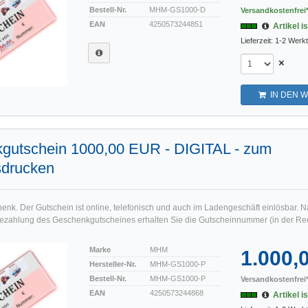
Bestell-Nr.
MHM-GS1000-D
Versandkostenfrei*
EAN
4250573244851
Artikel i
Lieferzeit: 1-2 Werk
×
IN DEN 
gutschein 1000,00 EUR - DIGITAL - zum
sdrucken
enk. Der Gutschein ist online, telefonisch und auch im Ladengeschäft einlösbar. N
ezahlung des Geschenkgutscheines erhalten Sie die Gutscheinnummer (in der Rec
Marke
MHM
1.000,
Hersteller-Nr.
MHM-GS1000-P
Bestell-Nr.
MHM-GS1000-P
Versandkostenfrei*
EAN
4250573244868
Artikel i