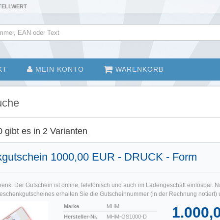
STELLWERT
KT
MEIN KONTO
WARENKORB
uche
ibt es in 2 Varianten
gutschein 1000,00 EUR - DRUCK - Form
enk. Der Gutschein ist online, telefonisch und auch im Ladengeschäft einlösbar. N
eschenkgutscheines erhalten Sie die Gutscheinnummer (in der Rechnung notiert) u
Marke
MHM
1.000,
Hersteller-Nr.
MHM-GS1000-D