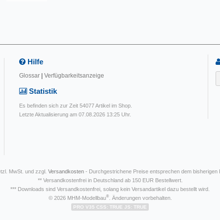
Hilfe
Glossar
|
Verfügbarkeitsanzeige
Statistik
Es befinden sich zur Zeit 54077 Artikel im Shop.
Letzte Aktualisierung am 07.08.2026 13:25 Uhr.
etzl. MwSt. und zzgl.
Versandkosten
- Durchgestrichene Preise entsprechen dem bisherigen
** Versandkostenfrei in Deutschland ab 150 EUR Bestellwert.
*** Downloads sind Versandkostenfrei, solang kein Versandartikel dazu bestellt wird.
®
© 2026 MHM-Modellbau
. Änderungen vorbehalten.
PRO V35 CSS: TRUE JS: TRUE