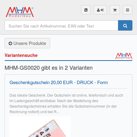
SHOP
Unsere Produkte
Unsere Produkte
Akku Finder
Variantensuche
Servo Finder
MHM-GS0020 gibt es in 2 Varianten
BL-Motor Finder
Geschenkgutschein 20,00 EUR - DRUCK - Form
Schiffsschrauben Finder
Das ideale Geschenk. Der Gutschein ist online, telefonisch und auch
im Ladengeschäft einlösbar. Nach der Bestellung des
Räder Finder
Geschenkgutscheines erhalten Sie die Gutscheinnummer (in der
Rechnung notiert) und bei R...
Luftschrauben Finder
Sendungsverfolgung DHL