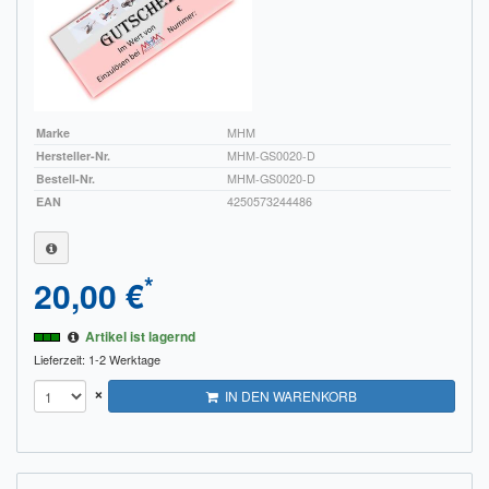
Sendungsverfolgung DPD
Verfügbarkeitsanzeige
Zahlung und Versand
Marke
MHM
Widerrufsrecht
Hersteller-Nr.
MHM-GS0020-D
Bestell-Nr.
MHM-GS0020-D
Widerrufsbelehrung für den Verkauf von Waren / Muster-
EAN
4250573244486
Widerrufsformular
Widerrufsbelehrung für digitale Waren / Muster-
*
20,00 €
Widerrufsformular
Artikel ist lagernd
AGB und Kundeninformationen
Lieferzeit: 1-2 Werktage
Datenschutzerklärung
×
IN DEN WARENKORB
Hinweise zur Batterieentsorgung
Geschäftszeiten