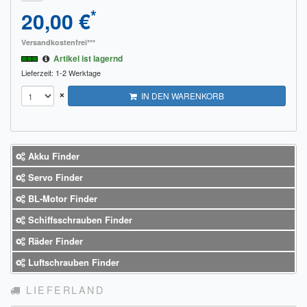
*
20,00 €
Versandkostenfrei***
Artikel ist lagernd
Lieferzeit: 1-2 Werktage
×
IN DEN WARENKORB
Akku Finder
Servo Finder
BL-Motor Finder
Schiffsschrauben Finder
Räder Finder
Luftschrauben Finder
LIEFERLAND