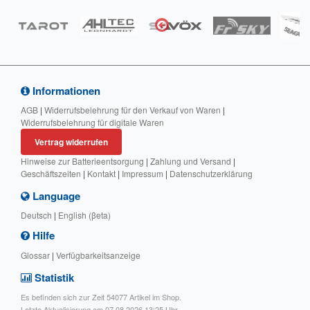
Informationen
AGB
|
Widerrufsbelehrung für den Verkauf von Waren
|
Widerrufsbelehrung für digitale Waren
Vertrag widerrufen
Hinweise zur Batterieentsorgung
|
Zahlung und Versand
|
Geschäftszeiten
|
Kontakt
|
Impressum
|
Datenschutzerklärung
Language
Deutsch
|
English (βeta)
Hilfe
Glossar
|
Verfügbarkeitsanzeige
Statistik
Es befinden sich zur Zeit 54077 Artikel im Shop.
Letzte Aktualisierung am 07.08.2026 13:25 Uhr.