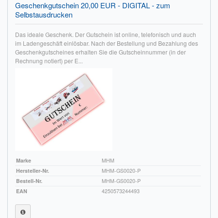
Geschenkgutschein 20,00 EUR - DIGITAL - zum
Selbstausdrucken
Impressum
Das ideale Geschenk. Der Gutschein ist online, telefonisch und auch
FAQ
im Ladengeschäft einlösbar. Nach der Bestellung und Bezahlung des
Geschenkgutscheines erhalten Sie die Gutscheinnummer (in der
ÜBER UNS
Rechnung notiert) per E...
Was wir bieten
Unsere Philosophie
KONTAKT
MEIN KONTO
WARENKORB
Marke
MHM
Hersteller-Nr.
MHM-GS0020-P
Bestell-Nr.
MHM-GS0020-P
EAN
4250573244493