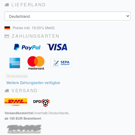
LIEFERLAND
Sendungsverfolgung DPD
Land
Verfügbarkeitsanzeige
Preise inkl. 19.00% MwSt.
Zahlung und Versand
ZAHLUNGSARTEN
Widerrufsrecht
Widerrufsbelehrung für den Verkauf von Waren / Muster-
Widerrufsformular
Widerrufsbelehrung für digitale Waren / Muster-
Vorauskasse
Widerrufsformular
Weitere Zahlungsarten verfügbar
VERSAND
AGB und Kundeninformationen
Datenschutzerklärung
innerhalb Deutschlands,
Versandkostenfrei
Hinweise zur Batterieentsorgung
ab 150 EUR Bestellwert
Geschäftszeiten