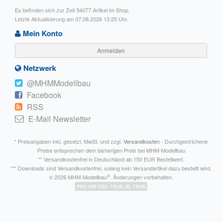
Es befinden sich zur Zeit 54077 Artikel im Shop.
Letzte Aktualisierung am 07.08.2026 13:25 Uhr.
Mein Konto
Anmelden
Netzwerk
@MHMModellbau
Facebook
RSS
E-Mail Newsletter
* Preisangaben inkl. gesetzl. MwSt. und zzgl.
Versandkosten
- Durchgestrichene
Preise entsprechen dem bisherigen Preis bei MHM-Modellbau
** Versandkostenfrei in Deutschland ab 150 EUR Bestellwert.
*** Downloads sind Versandkostenfrei, solang kein Versandartikel dazu bestellt wird.
®
© 2026 MHM-Modellbau
. Änderungen vorbehalten.
PRO V35 CSS: TRUE JS: TRUE